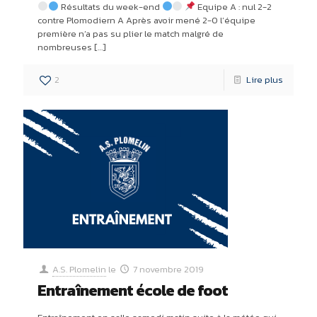
Résultats du week-end
Equipe A : nul 2-2
contre Plomodiern A Après avoir mené 2-0 l’équipe
première n’a pas su plier le match malgré de
nombreuses
[…]
2
Lire plus
A.S. Plomelin
le
7 novembre 2019
Entraînement école de foot