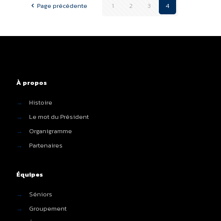
Page précédente
1
2
3
4
À propos
→
Histoire
→
Le mot du Président
→
Organigramme
→
Partenaires
Équipes
→
Séniors
→
Groupement