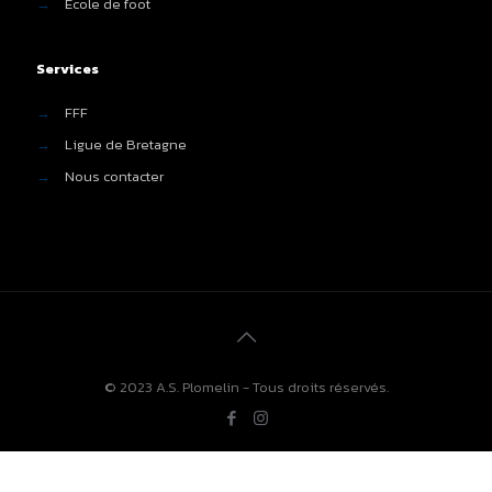
→
École de foot
Services
→
FFF
→
Ligue de Bretagne
→
Nous contacter
© 2023 A.S. Plomelin - Tous droits réservés.