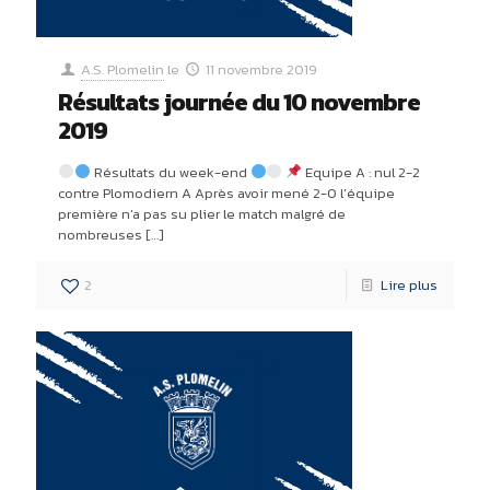
A.S. Plomelin
le
11 novembre 2019
Résultats journée du 10 novembre
2019
Résultats du week-end
Equipe A : nul 2-2
contre Plomodiern A Après avoir mené 2-0 l’équipe
première n’a pas su plier le match malgré de
nombreuses
[…]
2
Lire plus