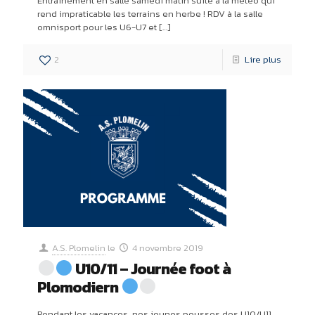
Entraînement en salle samedi matin suite à la météo qui
rend impraticable les terrains en herbe ! RDV à la salle
omnisport pour les U6-U7 et
[…]
2
Lire plus
A.S. Plomelin
le
4 novembre 2019
U10/11 – Journée foot à
Plomodiern
Pendant les vacances, nos jeunes pousses des U10/U11